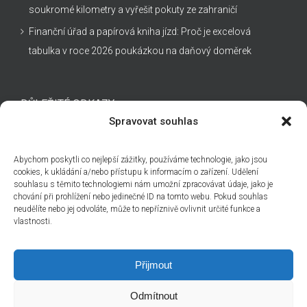
soukromé kilometry a vyřešit pokuty ze zahraničí
Finanční úřad a papírová kniha jízd: Proč je excelová
tabulka v roce 2026 poukázkou na daňový doměrek
DŮLEŽITÉ ODKAZY
Spravovat souhlas
Kontakt
Abychom poskytli co nejlepší zážitky, používáme technologie, jako jsou
Technická podpora
cookies, k ukládání a/nebo přístupu k informacím o zařízení. Udělení
souhlasu s těmito technologiemi nám umožní zpracovávat údaje, jako je
Obchodní podmínky
chování při prohlížení nebo jedinečné ID na tomto webu. Pokud souhlas
Cenová nabídka
neudělíte nebo jej odvoláte, může to nepříznivě ovlivnit určité funkce a
vlastnosti.
Přijmout
Odmítnout