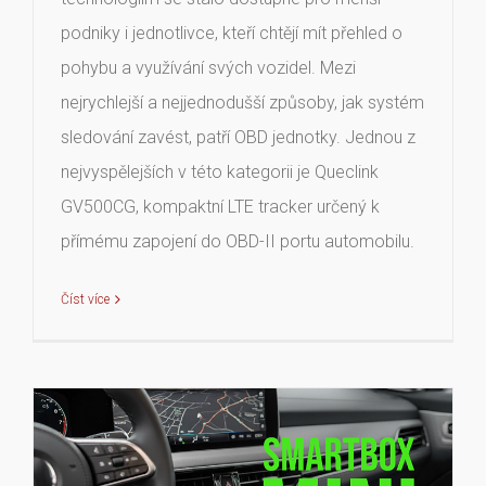
podniky i jednotlivce, kteří chtějí mít přehled o
pohybu a využívání svých vozidel. Mezi
nejrychlejší a nejjednodušší způsoby, jak systém
sledování zavést, patří OBD jednotky. Jednou z
nejvyspělejších v této kategorii je Queclink
GV500CG, kompaktní LTE tracker určený k
přímému zapojení do OBD-II portu automobilu.
Číst více