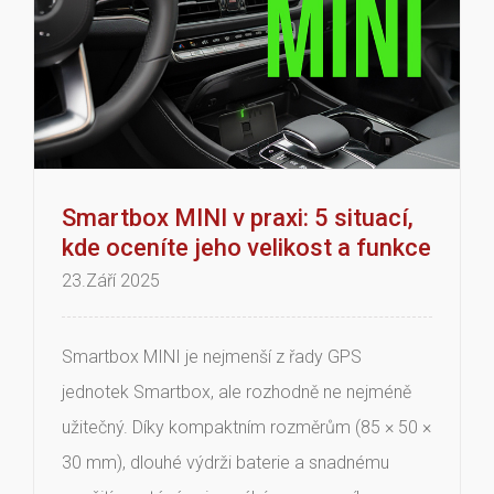
Smartbox MINI v praxi: 5 situací,
kde oceníte jeho velikost a funkce
23.Září 2025
Smartbox MINI je nejmenší z řady GPS
jednotek Smartbox, ale rozhodně ne nejméně
užitečný. Díky kompaktním rozměrům (85 × 50 ×
30 mm), dlouhé výdrži baterie a snadnému