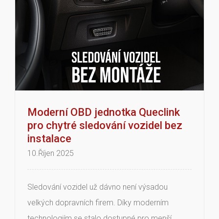
Moderní OBD jednotka Queclink
pro chytré sledování vozidel bez
instalace
10.Říjen 2025
Sledování vozidel už dávno není výsadou
velkých dopravních firem. Díky moderním
technologiím se stalo dostupné pro menší