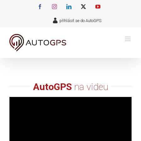
Přeskočit
Facebook
Instagram
LinkedIn
X
YouTube
na
přihlásit se do AutoGPS
obsah
AutoGPS
na videu