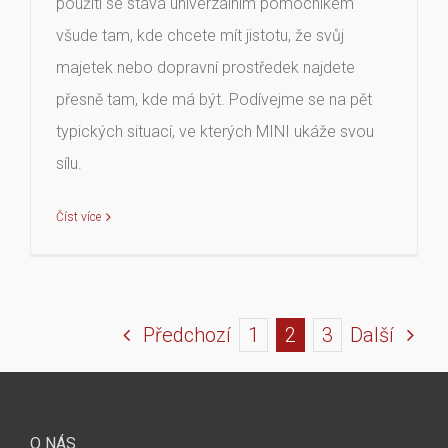
použití se stává univerzálním pomocníkem
všude tam, kde chcete mít jistotu, že svůj
majetek nebo dopravní prostředek najdete
přesně tam, kde má být. Podívejme se na pět
typických situací, ve kterých MINI ukáže svou
sílu.
Číst více
Předchozí
1
2
3
Další
O NÁS