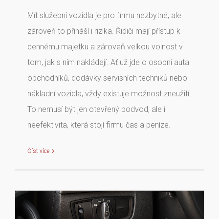
Mít služební vozidla je pro firmu nezbytné, ale
zároveň to přináší i rizika. Řidiči mají přístup k
cennému majetku a zároveň velkou volnost v
tom, jak s ním nakládají. Ať už jde o osobní auta
obchodníků, dodávky servisních techniků nebo
nákladní vozidla, vždy existuje možnost zneužití.
To nemusí být jen otevřený podvod, ale i
neefektivita, která stojí firmu čas a peníze.
Číst více