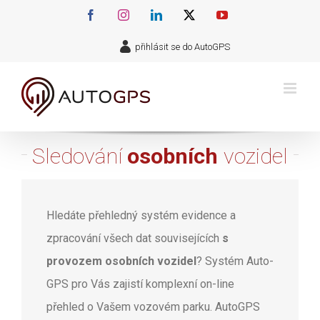
Přeskočit
Facebook
Instagram
LinkedIn
X
YouTube
na
přihlásit se do AutoGPS
obsah
Sledování
osobních
vozidel
Hledáte přehledný systém evidence a
zpracování všech dat souvisejících
s
provozem osobních vozidel
? Systém Auto-
GPS pro Vás zajistí komplexní on-line
přehled o Vašem vozovém parku. AutoGPS