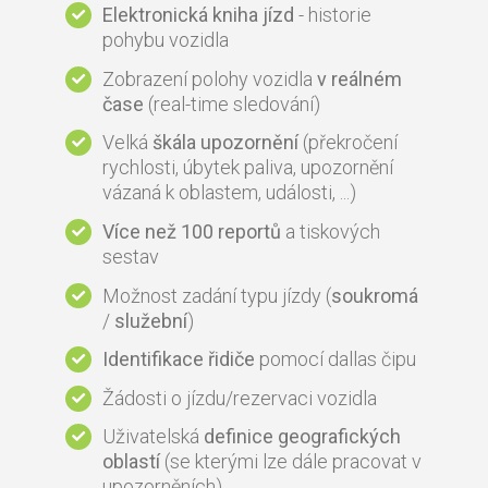
Elektronická kniha jízd
- historie
pohybu vozidla
Zobrazení polohy vozidla
v reálném
čase
(real-time sledování)
Velká
škála upozornění
(překročení
rychlosti, úbytek paliva, upozornění
vázaná k oblastem, události, ...)
Více než 100 reportů
a tiskových
sestav
Možnost zadání typu jízdy (
soukromá
/
služební
)
Identifikace řidiče
pomocí dallas čipu
Žádosti o jízdu/rezervaci vozidla
Uživatelská
definice geografických
oblastí
(se kterými lze dále pracovat v
upozorněních)