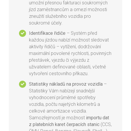
umožní přesnou fakturaci soukromých
jízd zaměstnancům a omezí možnosti
zneužití služebního vozidla pro
soukromé účely.
Identifikace řidiče
– Systém před
každou jízdou nabízí možnost sledovat
aktivity řidičů – vytížení, dodržování
maximální povolené rychlosti, povinných
přestávek, vjezdu či výjezdu z
uživatelem definované oblasti, včetně
vytvoření cestovního příkazu.
Statistiky nákladů na provoz vozidla
–
Statistiky Vám nabízejí snadnější
vyhodnocení průměrné spotřeby
vozidla, počtu najetých kilometrů a
celkové amortizace vozidla.
Samozřejmostí je možnost
importu dat
z platebních karet čerpacích stanic
(CCS,