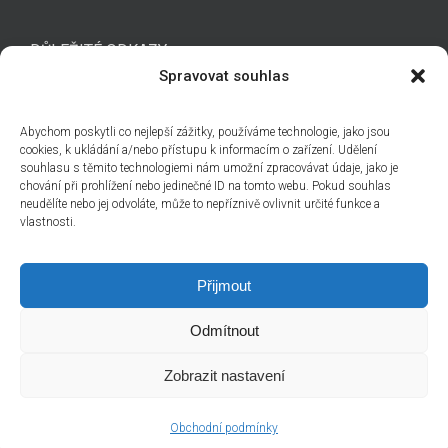
DŮLEŽITÉ ODKAZY
Spravovat souhlas
Kontakt
Abychom poskytli co nejlepší zážitky, používáme technologie, jako jsou
Technická podpora
cookies, k ukládání a/nebo přístupu k informacím o zařízení. Udělení
souhlasu s těmito technologiemi nám umožní zpracovávat údaje, jako je
Obchodní podmínky
chování při prohlížení nebo jedinečné ID na tomto webu. Pokud souhlas
Cenová nabídka
neudělíte nebo jej odvoláte, může to nepříznivě ovlivnit určité funkce a
vlastnosti.
Přijmout
Odmítnout
info@auto-gps.eu
| +420 548 216 707 |
Eurosat CS, spol. s r.o.
©
2026
Zobrazit nastavení
Facebook
Instagram
LinkedIn
X
YouTube
Obchodní podmínky