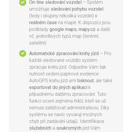
On-line sledování vozidel
– Systém
umožňuje
sledování pohybu vozidel
(tedy i skupiny několika vozidel)
v
reálném čase
na mapě. K dispozici jsou
podklady
google maps
,
mapy.cz
a další
vč. jednotlivých typů map (terénní,
satelitní)
Automatické zpracování knihy jízd
– Pro
každé sledované vozidlo systém
zpracuje knihu jízd. Odpadne Vám tak
nutnost vedení papírové evidence.
AutoGPS knihu jízd umí
tisknout
, ale také
exportovat do jiných aplikací
k
případnému dalšímu zpracování. Tuto
funkci ocení zejména řidiči, kteří se už
nemusí zatěžovat administrativou. Díky
systému se navíc vyvarují možných
chyb při zadávání údajů. Identifikace
služebních
a
soukromých
jízd Vám