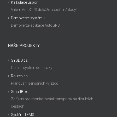
Kalkulace úspor
V čem AutoGPS dokáže uspořit náklady?
Demoverze systému
Demoverze aplikace AutoGPS
NAŠE PROJEKTY
SYSDO.cz
On-line systém docházky
Routeplan
Plánování servisních výjezdů
SmartBox
Zařízení pro monitorování transportů na dlouhých
cestách
Systém TEMS