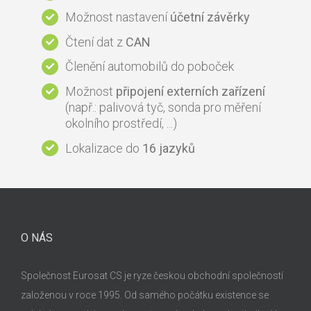
Možnost nastavení
účetní závěrky
Čtení dat z
CAN
Členění automobilů do poboček
Možnost
připojení externích zařízení
(např.: palivová tyč, sonda pro měření
okolního prostředí, ...)
Lokalizace do
16 jazyků
O NÁS
Společnost Eurosat CS je ryze českou obchodní společností
založenou v roce 1995. Od samého počátku existence se