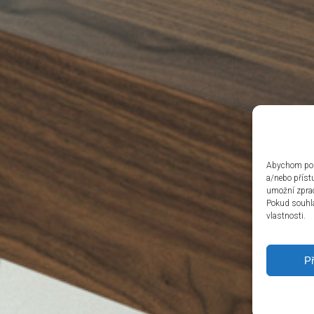
Abychom posk
a/nebo příst
umožní zprac
Pokud souhlas
vlastnosti.
Př