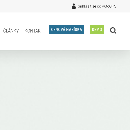
přihlásit se do AutoGPS
články
kontakt
CENOVÁ NABÍDKA
DEMO