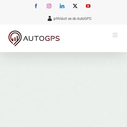
Přeskočit
Facebook
Instagram
LinkedIn
X
YouTube
na
přihlásit se do AutoGPS
obsah