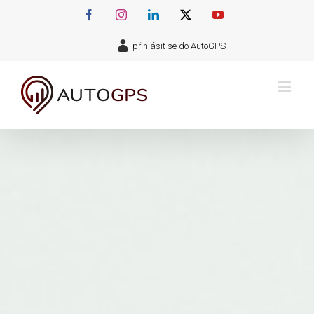
Přeskočit
Facebook
Instagram
LinkedIn
X
YouTube
na
přihlásit se do AutoGPS
obsah