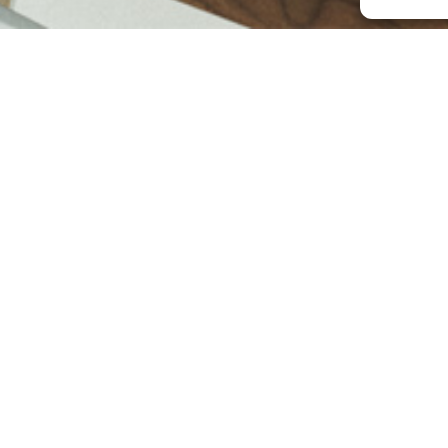
Monitorování
zboží
Prohlídka
systému