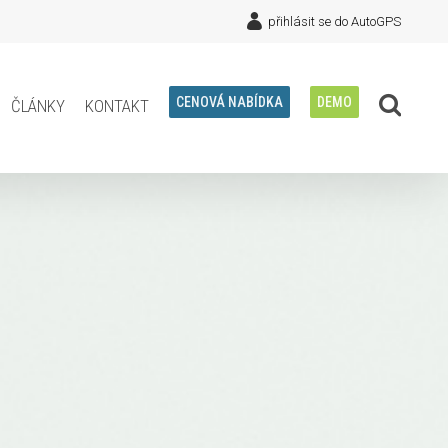
přihlásit se do AutoGPS
články
kontakt
CENOVÁ NABÍDKA
DEMO