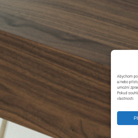
Abychom posk
a/nebo příst
umožní zprac
Pokud souhlas
vlastnosti.
Př