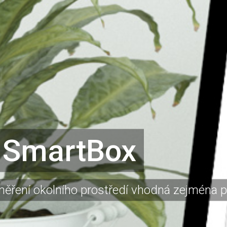
 SmartBox
ření okolního prostředí vhodná zejména př