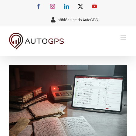
Přeskočit
Facebook
Instagram
LinkedIn
X
YouTube
na
přihlásit se do AutoGPS
obsah