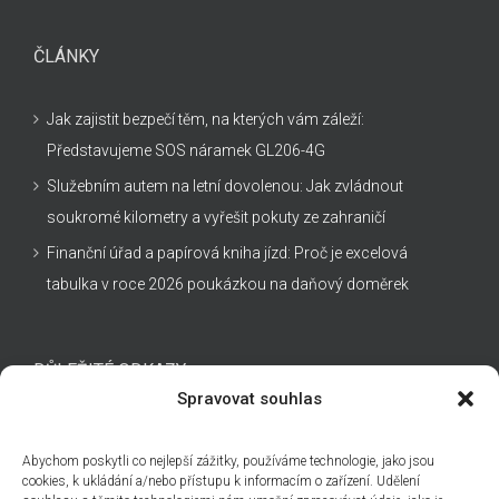
ČLÁNKY
Jak zajistit bezpečí těm, na kterých vám záleží:
Představujeme SOS náramek GL206-4G
Služebním autem na letní dovolenou: Jak zvládnout
soukromé kilometry a vyřešit pokuty ze zahraničí
Finanční úřad a papírová kniha jízd: Proč je excelová
tabulka v roce 2026 poukázkou na daňový doměrek
DŮLEŽITÉ ODKAZY
Spravovat souhlas
Kontakt
Abychom poskytli co nejlepší zážitky, používáme technologie, jako jsou
Technická podpora
cookies, k ukládání a/nebo přístupu k informacím o zařízení. Udělení