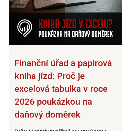
Finanční úřad a papírová
kniha jízd: Proč je
excelová tabulka v roce
2026 poukázkou na
daňový doměrek