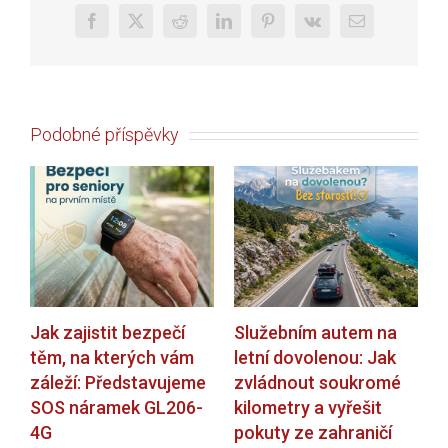
Facebook
X
Reddit
LinkedIn
Pinterest
Vk
E-
mail
Podobné příspěvky
Jak zajistit bezpečí
Služebním autem na
V
těm, na kterých vám
letní dovolenou: Jak
m
záleží: Představujeme
zvládnout soukromé
v
SOS náramek GL206-
kilometry a vyřešit
s
4G
pokuty ze zahraničí
e