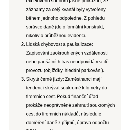
excelového souboru jasně prokážou, že
záznamy za celý kvartál byly vytvořeny
během jednoho odpoledne. Z pohledu
správce daně jde o formální konstrukt,
nikoliv o průběžnou evidenci.
Lidská chybovost a paušalizace:
Zapisování zaokrouhlených vzdáleností
nebo paušálních tras neodpovídá realitě
provozu (objížďky, hledání parkování).
Skryté černé jízdy:
Zaměstnanci mají
tendenci skrývat soukromé kilometry do
firemních cest. Pokud finanční úřad
prokáže neoprávněné zahrnutí soukromých
cest do firemních nákladů, následuje
doměření daně z příjmů, úprava odpočtu