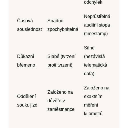
odchylek
Neprůstřelná
Časová
Snadno
auditní stopa
souslednost
zpochybnitelná
(timestamp)
Silné
Důkazní
Slabé (tvrzení
(nezávislá
břemeno
proti tvrzení)
telematická
data)
Založeno na
Založeno na
Oddělení
exaktním
důvěře v
soukr. jízd
měření
zaměstnance
kilometrů