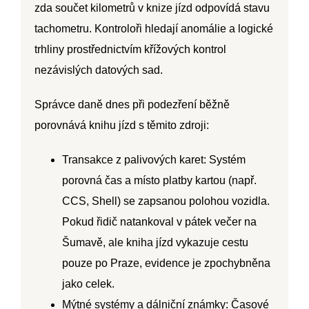
zda součet kilometrů v knize jízd odpovídá stavu
tachometru. Kontroloři hledají anomálie a logické
trhliny prostřednictvím křížových kontrol
nezávislých datových sad.
Správce daně dnes při podezření běžně
porovnává knihu jízd s těmito zdroji:
Transakce z palivových karet:
Systém
porovná čas a místo platby kartou (např.
CCS, Shell) se zapsanou polohou vozidla.
Pokud řidič natankoval v pátek večer na
Šumavě, ale kniha jízd vykazuje cestu
pouze po Praze, evidence je zpochybněna
jako celek.
Mýtné systémy a dálniční známky:
Časové