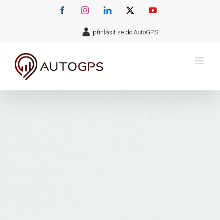
Přeskočit
Facebook
Instagram
LinkedIn
X
YouTube
na
přihlásit se do AutoGPS
obsah