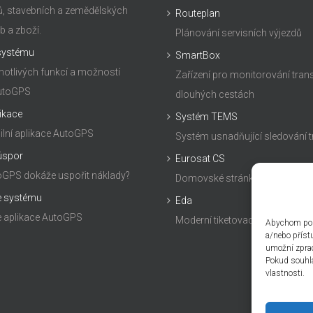
, stavebních a zemědělských
Routeplan
b a zboží.
Plánování servisních výjezdů
 systému
SmartBox
notlivých funkcí a možností
Zařízení pro monitorování tran
AutoGPS
dlouhých cestách
likace
Systém TEMS
lní aplikace AutoGPS
Systém usnadňující sledování 
úspor
Eurosat CS
GPS dokáže uspořit náklady?
Domovské stránky naší společ
 systému
Eda
 aplikace AutoGPS
Moderní tiketovací systém
Abychom posk
a/nebo příst
umožní zprac
Pokud souhlas
vlastnosti.