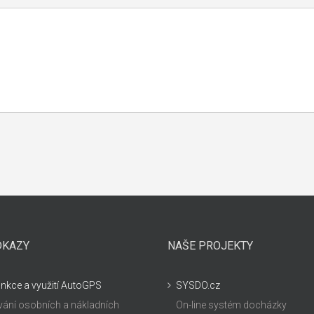
DKAZY
NAŠE PROJEKTY
unkce a využití AutoGPS
SYSDO.cz
ání osobních a nákladních
On-line systém docházky