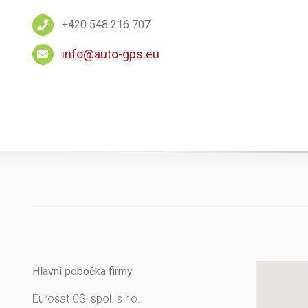
+420 548 216 707
info@auto-gps.eu
Hlavní pobočka firmy
Eurosat CS, spol. s r.o.