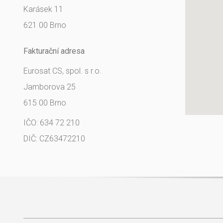
Karásek 11
621 00 Brno
Fakturační adresa
Eurosat CS, spol. s r.o.
Jamborova 25
615 00 Brno
IČO: 634 72 210
DIČ: CZ63472210