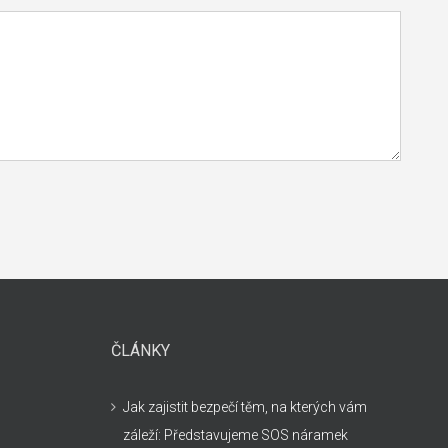
ČLÁNKY
Jak zajistit bezpečí těm, na kterých vám
záleží: Představujeme SOS náramek