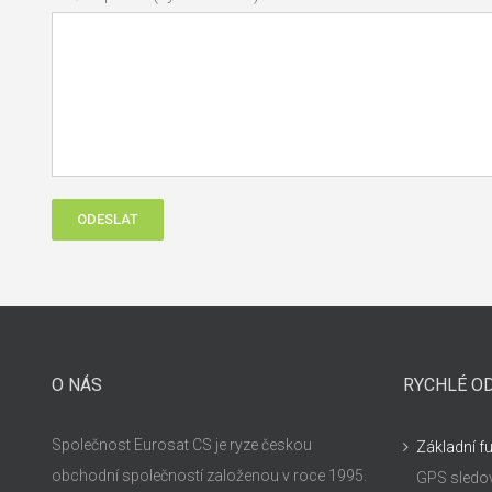
O NÁS
RYCHLÉ O
Společnost Eurosat CS je ryze českou
Základní f
obchodní společností založenou v roce 1995.
GPS sledov