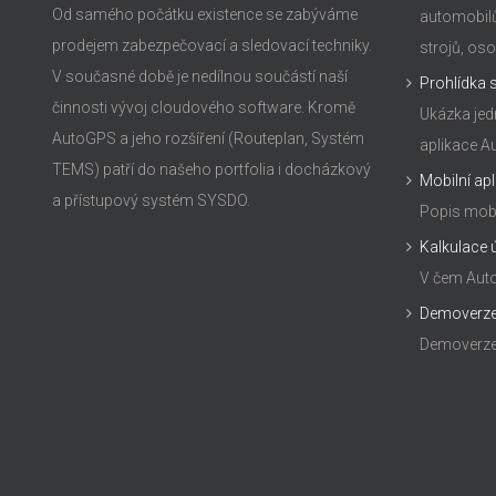
Od samého počátku existence se zabýváme
automobilů
prodejem zabezpečovací a sledovací techniky.
strojů, oso
V současné době je nedílnou součástí naší
Prohlídka
činnosti vývoj cloudového software. Kromě
Ukázka jed
AutoGPS a jeho rozšíření (Routeplan, Systém
aplikace 
TEMS) patří do našeho portfolia i docházkový
Mobilní ap
a přístupový systém SYSDO.
Popis mobi
Kalkulace 
V čem Auto
Demoverze
Demoverze