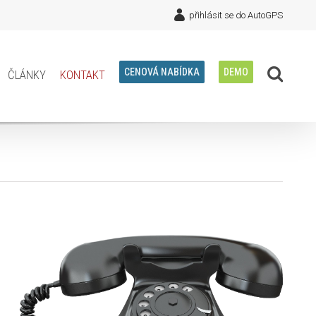
přihlásit se do AutoGPS
články
kontakt
CENOVÁ NABÍDKA
DEMO