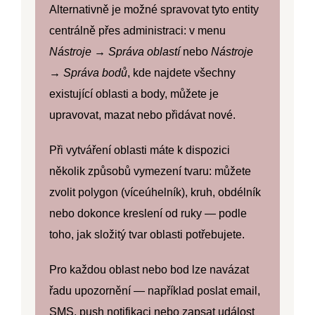
Alternativně je možné spravovat tyto entity
centrálně přes administraci: v menu
Nástroje → Správa oblastí
nebo
Nástroje
→ Správa bodů
, kde najdete všechny
existující oblasti a body, můžete je
upravovat, mazat nebo přidávat nové.
Při vytváření oblasti máte k dispozici
několik způsobů vymezení tvaru: můžete
zvolit
polygon
(víceúhelník),
kruh
,
obdélník
nebo dokonce
kreslení od ruky
— podle
toho, jak složitý tvar oblasti potřebujete.
Pro každou oblast nebo bod lze navázat
řadu upozornění — například poslat
email
,
SMS
,
push notifikaci
nebo zapsat událost