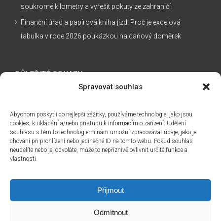
soukromé kilometry a vyřešit pokuty ze zahraničí
Finanční úřad a papírová kniha jízd: Proč je excelová
tabulka v roce 2026 poukázkou na daňový doměrek
DŮLEŽITÉ ODKAZY
Spravovat souhlas
Kontakt
Abychom poskytli co nejlepší zážitky, používáme technologie, jako jsou
Technická podpora
cookies, k ukládání a/nebo přístupu k informacím o zařízení. Udělení
souhlasu s těmito technologiemi nám umožní zpracovávat údaje, jako je
Obchodní podmínky
chování při prohlížení nebo jedinečné ID na tomto webu. Pokud souhlas
Cenová nabídka
neudělíte nebo jej odvoláte, může to nepříznivě ovlivnit určité funkce a
vlastnosti.
Přijmout
Odmítnout