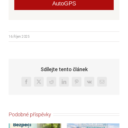
AutoGPS
16.Říjen 2025
Sdílejte tento článek
Facebook
X
Reddit
LinkedIn
Pinterest
Vk
E-
mail
Podobné příspěvky