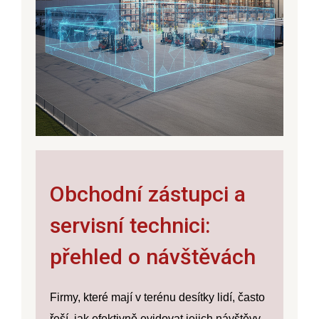
Obchodní zástupci a
servisní technici:
přehled o návštěvách
Firmy, které mají v terénu desítky lidí, často
řeší, jak efektivně evidovat jejich návštěvy