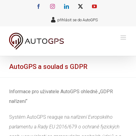
Přeskočit
Facebook
Instagram
LinkedIn
X
YouTube
na
přihlásit se do AutoGPS
obsah
AutoGPS a soulad s GDPR
Informace pro uživatele AutoGPS ohledně „GDPR
nařízení“
Systém AutoGPS reaguje na
nařízení Evropského
parlamentu a Rady EU 2016/679 o ochraně fyzických