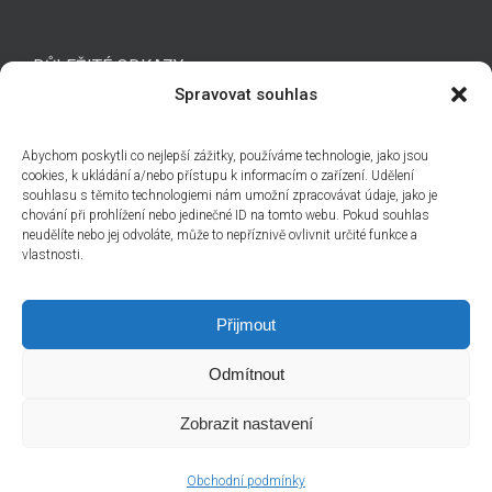
DŮLEŽITÉ ODKAZY
Spravovat souhlas
Kontakt
Abychom poskytli co nejlepší zážitky, používáme technologie, jako jsou
Technická podpora
cookies, k ukládání a/nebo přístupu k informacím o zařízení. Udělení
souhlasu s těmito technologiemi nám umožní zpracovávat údaje, jako je
Obchodní podmínky
chování při prohlížení nebo jedinečné ID na tomto webu. Pokud souhlas
Cenová nabídka
neudělíte nebo jej odvoláte, může to nepříznivě ovlivnit určité funkce a
vlastnosti.
Přijmout
Odmítnout
info@auto-gps.eu
| +420 548 216 707 |
Eurosat CS, spol. s r.o.
©
2026
Zobrazit nastavení
Facebook
Instagram
LinkedIn
X
YouTube
Obchodní podmínky