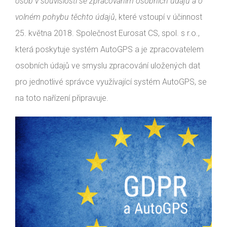
osob v souvislosti se zpracováním osobních údajů a o
volném pohybu těchto údajů
, které vstoupí v účinnost
25. května 2018. Společnost Eurosat CS, spol. s r.o.,
která poskytuje systém AutoGPS a je zpracovatelem
osobních údajů ve smyslu zpracování uložených dat
pro jednotlivé správce využívající systém AutoGPS, se
na toto nařízení připravuje.