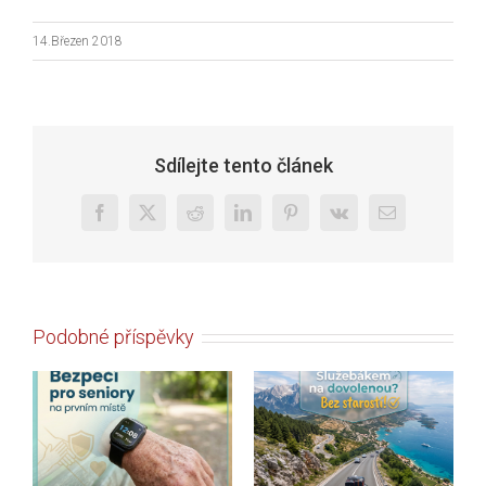
14.Březen 2018
Sdílejte tento článek
Facebook
X
Reddit
LinkedIn
Pinterest
Vk
E-
mail
Podobné příspěvky