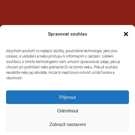
Spravovat souhlas
Abychom poskytli co nejlepší zážitky, používáme technologie, jako jsou
cookies, k ukládání a/nebo přístupu k informacím o zařízení. Udělení
souhlasu s těmito technologiemi nám umožní zpracovávat údaje, jako je
chování při prohlížení nebo jedinečné ID na tomto webu. Pokud souhlas
neudělíte nebo jej odvoláte, může to nepříznivě ovlivnit určité funkce a
vlastnosti.
Přijmout
Odmítnout
Zobrazit nastavení