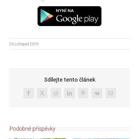
26.Listopad 2019
Sdílejte tento článek
Facebook
X
Reddit
LinkedIn
Pinterest
Vk
E-
mail
Podobné příspěvky