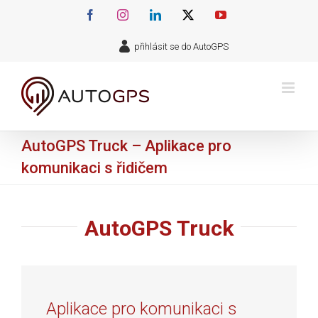
Přeskočit
Facebook
Instagram
LinkedIn
X
YouTube
na
přihlásit se do AutoGPS
obsah
AutoGPS Truck – Aplikace pro
komunikaci s řidičem
AutoGPS Truck
Aplikace pro komunikaci s