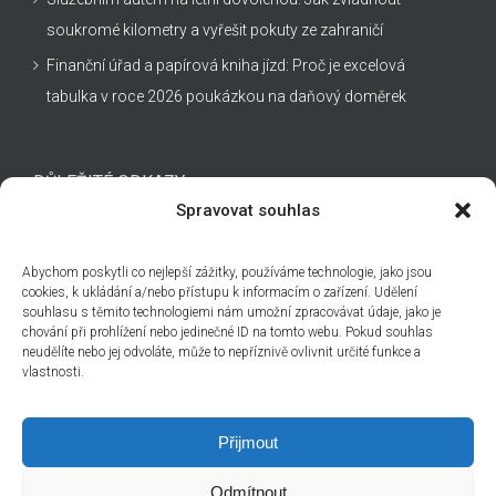
soukromé kilometry a vyřešit pokuty ze zahraničí
Finanční úřad a papírová kniha jízd: Proč je excelová
tabulka v roce 2026 poukázkou na daňový doměrek
DŮLEŽITÉ ODKAZY
Spravovat souhlas
Kontakt
Abychom poskytli co nejlepší zážitky, používáme technologie, jako jsou
Technická podpora
cookies, k ukládání a/nebo přístupu k informacím o zařízení. Udělení
souhlasu s těmito technologiemi nám umožní zpracovávat údaje, jako je
Obchodní podmínky
chování při prohlížení nebo jedinečné ID na tomto webu. Pokud souhlas
Cenová nabídka
neudělíte nebo jej odvoláte, může to nepříznivě ovlivnit určité funkce a
vlastnosti.
Přijmout
Odmítnout