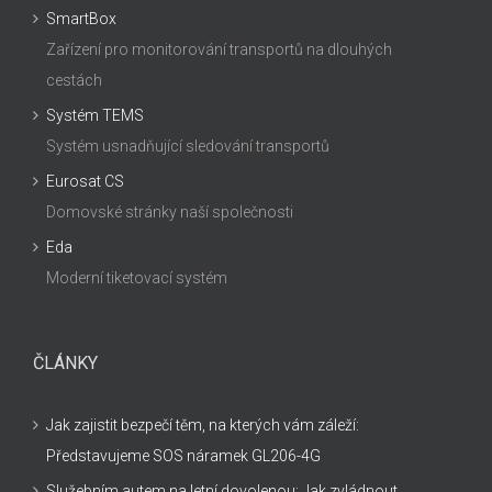
SmartBox
Zařízení pro monitorování transportů na dlouhých
cestách
Systém TEMS
Systém usnadňující sledování transportů
Eurosat CS
Domovské stránky naší společnosti
Eda
Moderní tiketovací systém
ČLÁNKY
Jak zajistit bezpečí těm, na kterých vám záleží:
Představujeme SOS náramek GL206-4G
Služebním autem na letní dovolenou: Jak zvládnout